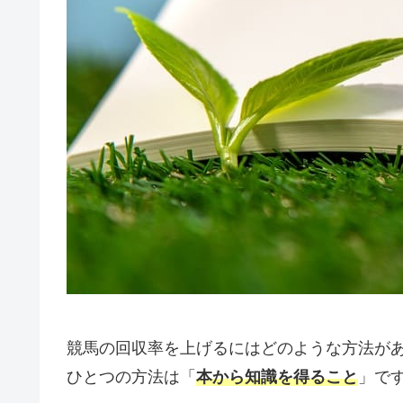
競馬の回収率を上げるにはどのような方法が
ひとつの方法は「
本から知識を得ること
」で