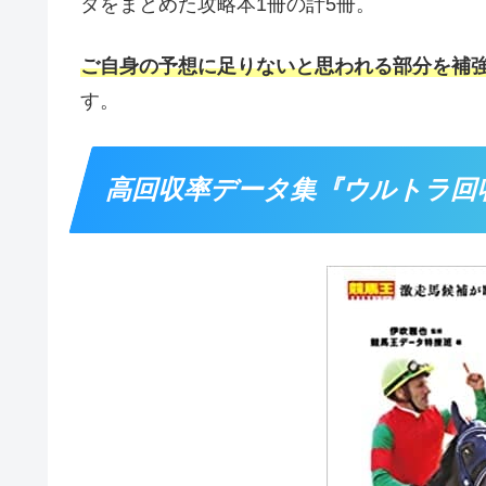
タをまとめた攻略本1冊の計5冊。
ご自身の予想に足りないと思われる部分を補
す。
高回収率データ集『ウルトラ回収率2