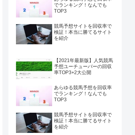
でランキング！なんでも
TOP3
競馬予想サイトを回収率で
検証！本当に勝てるサイト
を紹介
【2021年最新版】人気競馬
予想ユーチューバーの回収
率TOP3+2大公開
あらゆる競馬予想を回収率
でランキング！なんでも
TOP3
競馬予想サイトを回収率で
検証！本当に勝てるサイト
を紹介