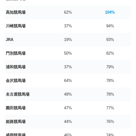
高知競馬場
62%
104%
川崎競馬場
37%
94%
JRA
19%
93%
門別競馬場
50%
82%
浦和競馬場
37%
79%
金沢競馬場
64%
78%
名古屋競馬場
49%
78%
園田競馬場
47%
77%
姫路競馬場
44%
76%
盛岡競馬場
46%
74%