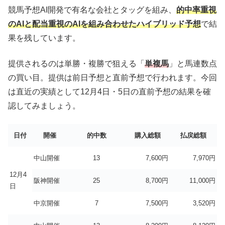
競馬予想AI開発で有名な会社とタッグを組み、
的中率重視
のAIと配当重視のAIを組み合わせたハイブリッド予想
で結
果を残しています。
提供されるのは単勝・複勝で狙える「
単複馬
」と馬連数点
の買い目。提供は前日予想と直前予想で行われます。今回
は直近の実績として12月4日・5日の直前予想の結果を確
認してみましょう。
日付
開催
的中数
購入総額
払戻総額
中山開催
13
7,600円
7,970円
12月4
阪神開催
25
8,700円
11,000円
日
中京開催
7
7,500円
3,520円