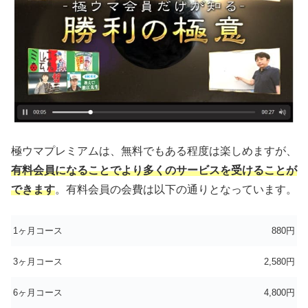
極ウマプレミアムは、無料でもある程度は楽しめますが、
有料会員になることでより多くのサービスを受けることが
できます
。有料会員の会費は以下の通りとなっています。
1ヶ月コース
880円
3ヶ月コース
2,580円
6ヶ月コース
4,800円