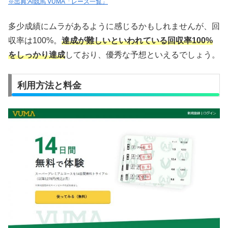
※出典:AI競馬 VUMA「レース一覧」
多少成績にムラがあるように感じるかもしれませんが、回
収率は100%。
達成が難しいといわれている回収率100%
をしっかり達成
しており、優秀な予想といえるでしょう。
利用方法と料金