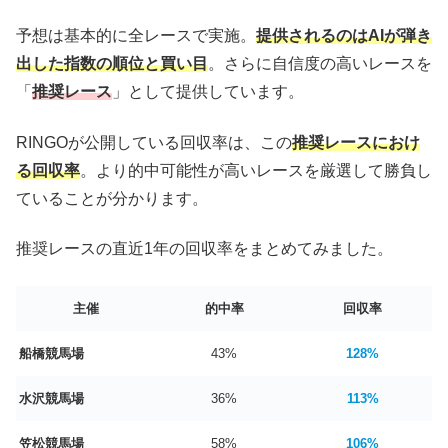
予想は基本的に全レースで実施。
提供されるのはAIが弾き
出した指数の順位と買い目
。さらに自信度の高いレースを
「
推奨レース
」として提供しています。
RINGOが公開している回収率は、この
推奨レースにおけ
る回収率
。より的中可能性が高いレースを厳選して勝負し
ていることが分かります。
推奨レースの直近1年の回収率をまとめてみました。
主催
的中率
回収率
船橋競馬場
43%
128%
水沢競馬場
36%
113%
笠松競馬場
58%
106%