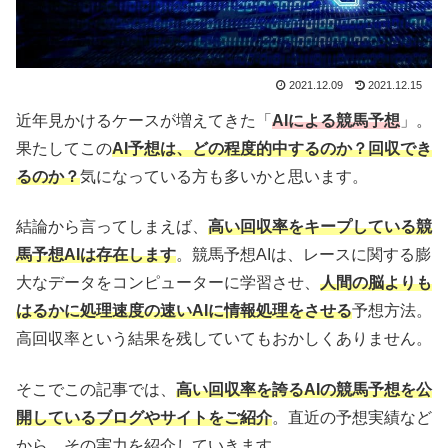
2021.12.09
2021.12.15
近年見かけるケースが増えてきた「
AIによる競馬予想
」。
果たしてこの
AI予想は、どの程度的中するのか？回収でき
るのか？
気になっている方も多いかと思います。
結論から言ってしまえば、
高い回収率をキープしている競
馬予想AIは存在します
。競馬予想AIは、レースに関する膨
大なデータをコンピューターに学習させ、
人間の脳よりも
はるかに処理速度の速いAIに情報処理をさせる
予想方法。
高回収率という結果を残していてもおかしくありません。
そこでこの記事では、
高い回収率を誇るAIの競馬予想を公
開しているブログやサイトをご紹介
。直近の予想実績など
から、その実力を紹介していきます。