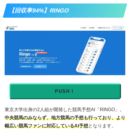
【回収率94%】RINGO
PUSH！
東京大学出身の2人組が開発した競馬予想AI「RINGO」。
中央競馬のみならず、地方競馬の予想も行っており、より
幅広い競馬ファンに対応しているAI予想
となります。