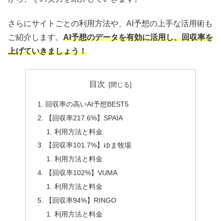
さらにサイトごとの利用方法や、AI予想の上手な活用術も
ご紹介します。
AI予想のデータを有効に活用し、回収率を
上げていきましょう！
目次
回収率の高いAI予想BEST5
【回収率217.6%】SPAIA
利用方法と料金
【回収率101.7%】ゆま牧場
利用方法と料金
【回収率102%】VUMA
利用方法と料金
【回収率94%】RINGO
利用方法と料金