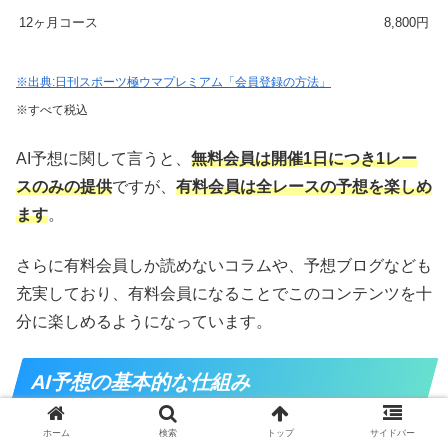
12ヶ月コース
8,800円
※出典:日刊スポーツ極ウマプレミアム「会員登録の方法」
※すべて税込
AI予想に関して言うと、
無料会員は開催1日につき1レー
スのみの提供
ですが、
有料会員は全レースの予想を楽しめ
ます
。
さらに有料会員しか読めないコラムや、予想ブログなども
充実しており、有料会員になることでこのコンテンツを十
分に楽しめるようになっています。
AI予想の基本的な仕組み
ホーム
検索
トップ
サイドバー