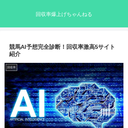
回収率爆上げちゃんねる
競馬AI予想完全診断！回収率激高5サイト
紹介
回収率