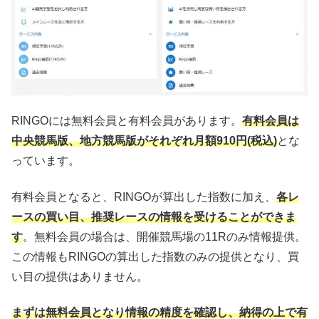
RINGOには無料会員と有料会員があります。
有料会員は
中央競馬版、地方競馬版がそれぞれ月額910円(税込)
とな
っています。
有料会員となると、RINGOが算出した指数に加え、
各レ
ースの買い目、推奨レースの情報を受けることができま
す
。無料会員の場合は、開催競馬場の11Rのみ情報提供。
この情報もRINGOの算出した指数のみの提供となり、買
い目の提供はありません。
まずは無料会員となり情報の精度を確認し、納得の上で有