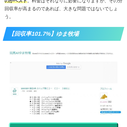
のがベスト
。料金はそれなりに必要になりますが、その分
回収率が高まるのであれば、大きな問題ではないでしょ
う。
【回収率101.7%】ゆま牧場