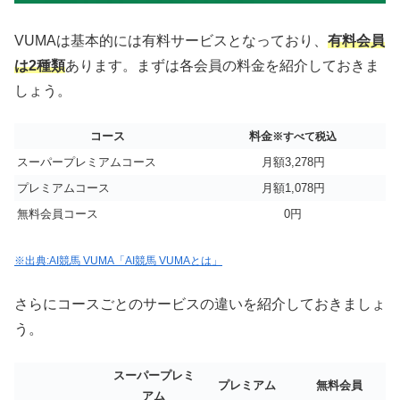
VUMAは基本的には有料サービスとなっており、
有料会員
は2種類
あります。まずは各会員の料金を紹介しておきま
しょう。
コース
料金
※すべて税込
スーパープレミアムコース
月額3,278円
プレミアムコース
月額1,078円
無料会員コース
0円
※出典:AI競馬 VUMA「AI競馬 VUMAとは」
さらにコースごとのサービスの違いを紹介しておきましょ
う。
スーパープレミ
プレミアム
無料会員
アム